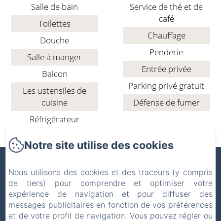
Salle de bain
Service de thé et de
café
Toilettes
Chauffage
Douche
Penderie
Salle à manger
Entrée privée
Balcon
Parking privé gratuit
Les ustensiles de
cuisine
Défense de fumer
Réfrigérateur
Notre site utilise des cookies
LA FERME DE WERPIN
Nous utilisons des cookies et des traceurs (y compris
de tiers) pour comprendre et optimiser votre
expérience de navigation et pour diffuser des
Mentions légales
messages publicitaires en fonction de vos préférences
Rue de la vierge 7, Hotton, 6990, Belgique
et de votre profil de navigation. Vous pouvez régler ou