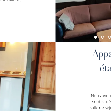
Appa
ét
Nous avons
sont situ
salle de séj