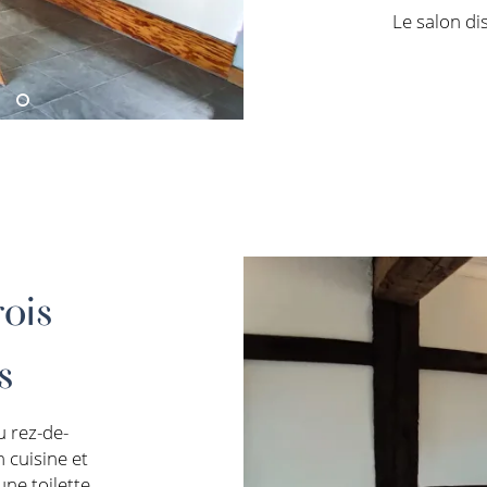
Le salon di
ois
s
u rez-de-
 cuisine et
une toilette,