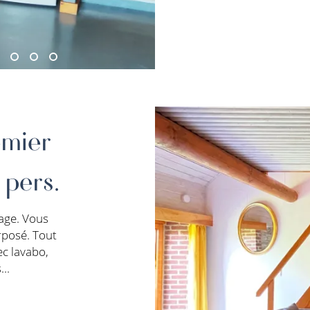
emier
 pers.
age. Vous
rposé. Tout
ec lavabo,
..