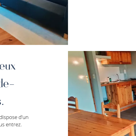
eux
de-
.
dispose d'un
us entrez.