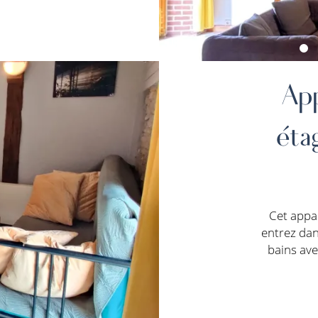
Ap
éta
Cet appa
entrez dan
bains ave