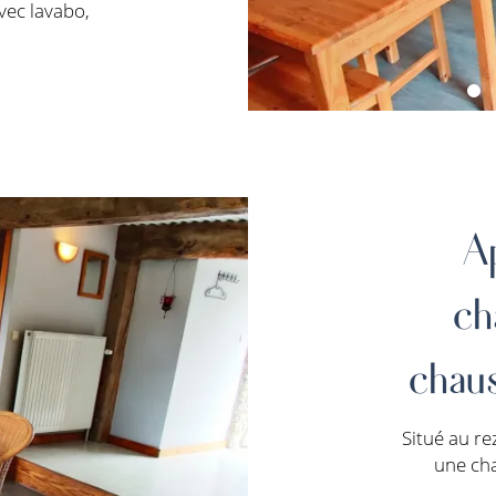
avec lavabo,
A
ch
chau
Situé au r
une cha