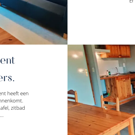
Er
ent
rs.
nt heeft een
innenkomt.
fel, zitbad
..