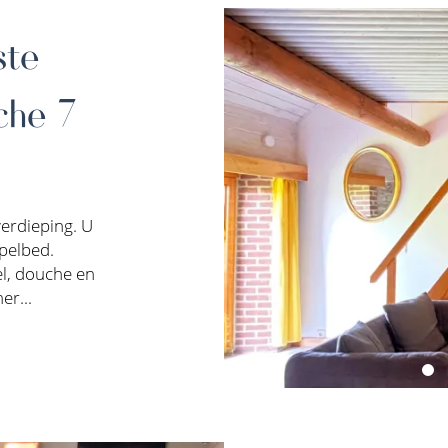
ste
che 7
erdieping. U
pelbed.
l, douche en
er...