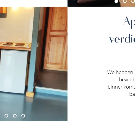
Ap
verdi
We hebben d
bevind
binnenkomt 
ba