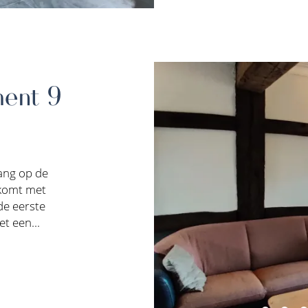
ment 9
ang op de
komt met
de eerste
t een...