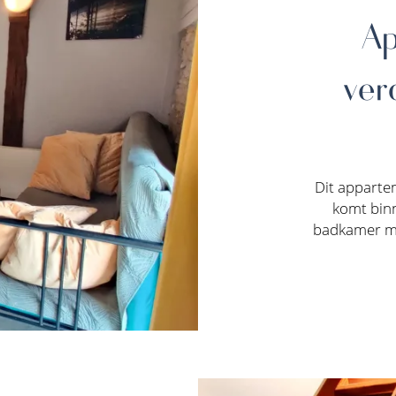
Ap
verd
Dit apparte
komt bin
badkamer met