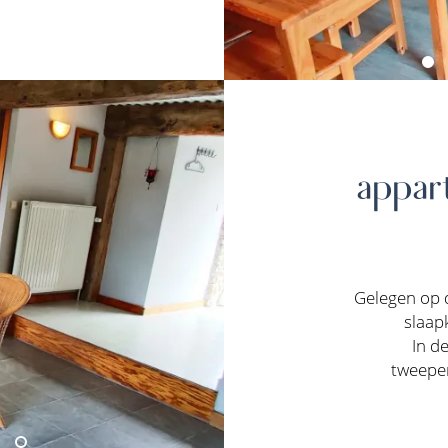
appar
Gelegen op 
slaap
In d
tweeper