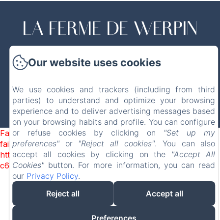
LA FERME DE WERPIN
Wettelijke informatie
Our website uses cookies
Rue de la vierge 7, Hotton, 6990, België
amioutdoor@gmail.com
+32499323306 (fr, nl, eng)
We use cookies and trackers (including from third
+32456203817 (nl, eng, du)
parties) to understand and optimize your browsing
experience and to deliver advertising messages based
on your browsing habits and profile. You can configure
Mogelijk gemaakt met Amenitiz
or refuse cookies by clicking on
"Set up my
Failed to load BookingEngine/index: Loading chunk 1322
preferences"
or
"Reject all cookies"
. You can also
failed. (missing:
accept all cookies by clicking on the
"Accept All
https://d1cmur5l0xva3h.cloudfront.net/packs/1322-
Cookies"
button. For more information, you can read
c6e932f9d3d27b65-1bf7c4dc6a241241.js)
our
Privacy Policy
.
Reject all
Accept all
Preferences