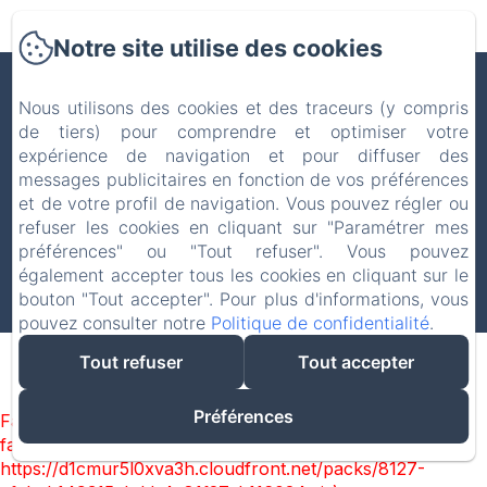
Notre site utilise des cookies
LA FERME DE WERPIN
Nous utilisons des cookies et des traceurs (y compris
de tiers) pour comprendre et optimiser votre
expérience de navigation et pour diffuser des
Mentions légales
messages publicitaires en fonction de vos préférences
Rue de la vierge 7, Hotton, 6990, Belgique
et de votre profil de navigation. Vous pouvez régler ou
amioutdoor@gmail.com
refuser les cookies en cliquant sur "Paramétrer mes
+32499323306 (fr, nl, eng)
préférences" ou "Tout refuser". Vous pouvez
+32456203817 (nl, eng, du)
également accepter tous les cookies en cliquant sur le
bouton "Tout accepter". Pour plus d'informations, vous
Créé par Amenitiz
pouvez consulter notre
Politique de confidentialité
.
Tout refuser
Tout accepter
Préférences
Failed to load BookingEngine/index: Loading chunk 8127
failed. (missing:
https://d1cmur5l0xva3h.cloudfront.net/packs/8127-