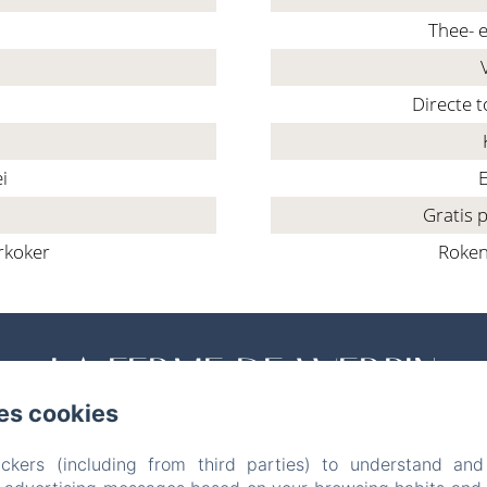
Thee- e
Directe 
i
E
Gratis 
rkoker
Roken
LA FERME DE WERPIN
es cookies
Wettelijke informatie
Rue de la vierge 7, Hotton, 6990, België
ckers (including from third parties) to understand and
amioutdoor@gmail.com