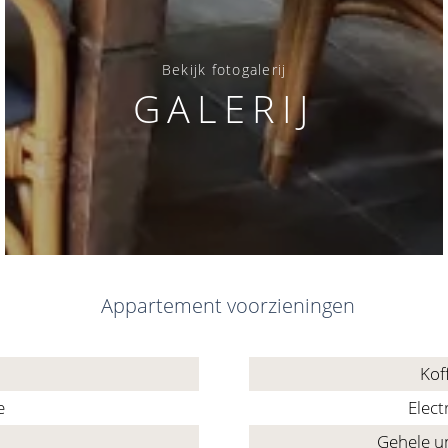
Bekijk fotogalerij
GALERIJ
Appartement voorzieningen
Kof
e
Elect
Gehele u