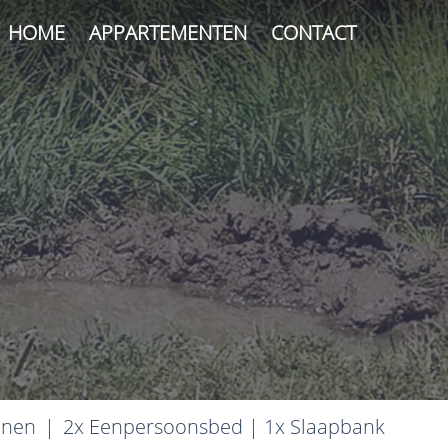
HOME
APPARTEMENTEN
CONTACT
onen
|
2x Eenpersoonsbed
|
1x Slaapbank