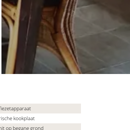
fiezetapparaat
rische kookplaat
nit op begane grond